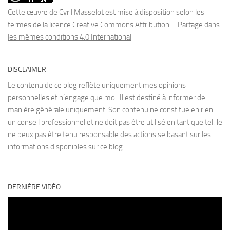
Cette œuvre de Cyril Masselot est mise à disposition selon les
termes de la
licence Creative Commons Attribution – Partage dans
les mêmes conditions 4.0 International
DISCLAIMER
Le contenu de ce blog reflète uniquement mes opinions
personnelles et n’engage que moi. Il est destiné à informer de
manière générale uniquement. Son contenu ne constitue en rien
un conseil professionnel et ne doit pas être utilisé en tant que tel. Je
ne peux pas être tenu responsable des actions se basant sur les
informations disponibles sur ce blog.
DERNIÈRE VIDÉO
Lecteur
vidéo