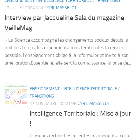
ENSEIGNEMENT
/
INTELLIGENCE TERRITORIALE
/
TRANSITIONS
c
u
17 JUILLET 2024
PAR
CYRIL MASSELOT
t
ce
Interview par Jacqueline Sala du magazine
Ce
VeilleMag
Ha
« La Science accompagne les changements sociaux depuis la
ju
nuit des temps, les expérimentations territoriales la rendent
dy
possible, l’enseignement oblige à la reformuler et invite à son
amélioration.Essentielle, elle sert la connaissance, la prise de...
ENSEIGNEMENT
/
INTELLIGENCE TERRITORIALE
/
TRANSITIONS
17 NOVEMBRE 2022
PAR
CYRIL MASSELOT
Intelligence Territoriale : Mise à jour
!
Plusieurs recherches récentes m’amènent à cette