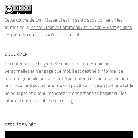
Cette œuvre de Cyril Masselot est mise à disposition selon les
termes de la
licence Creative Commons Attribution – Partage dans
les mêmes conditions 4.0 International
DISCLAIMER
Le contenu de ce blog reflète uniquement mes opinions
personnelles et n’engage que moi. Il est destiné à informer de
manière générale uniquement. Son contenu ne constitue en rien
un conseil professionnel et ne doit pas être utilisé en tant que tel. Je
ne peux pas être tenu responsable des actions se basant sur les
informations disponibles sur ce blog.
DERNIÈRE VIDÉO
Lecteur