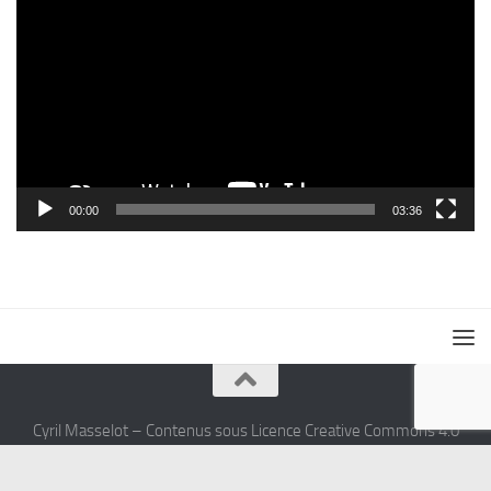
vidéo
00:00
03:36
Cyril Masselot – Contenus sous Licence Creative Commons 4.0
International (CC BY-SA 4.0)