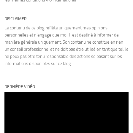
les mêmes conditions 4.0 International
DISCLAIMER
Le contenu de ce blog reflète uniquement mes opinions
personnelles et n’engage que moi. Il est destiné à informer de
manière générale uniquement. Son contenu ne constitue en rien
un conseil professionnel et ne doit pas être utilisé en tant que tel. Je
ne peux pas être tenu responsable des actions se basant sur les
informations disponibles sur ce blog.
DERNIÈRE VIDÉO
Lecteur
vidéo