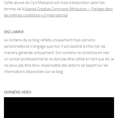
Cette œuvre de Cyril Masselot est mise à disposition selon les
termes de la
licence Creative Commons Attribution – Partage dans
les mêmes conditions 4.0 International
DISCLAIMER
Le contenu de ce blog reflète uniquement mes opinions
personnelles et n’engage que moi. Il est destiné à informer de
manière générale uniquement. Son contenu ne constitue en rien
un conseil professionnel et ne doit pas être utilisé en tant que tel. Je
ne peux pas être tenu responsable des actions se basant sur les
informations disponibles sur ce blog.
DERNIÈRE VIDÉO
Lecteur
vidéo