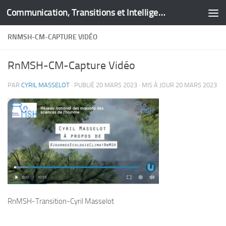
Communication, Transitions et Intelligence Territoriale
Skip to content
RNMSH-CM-CAPTURE VIDÉO
RnMSH-CM-Capture Vidéo
PAR
CYRIL MASSELOT
· PUBLIÉ
20 MARS 2023
· MIS À JOUR
20 MARS 2023
RnMSH-Transition-Cyril Masselot