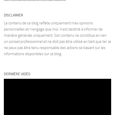
DISCLAIMER
Le contenu de ce blog reflète uniquement mes opinions
personnelles et n’engage que moi. Il est destiné à informer de
manière générale uniquement. Son contenu ne constitue en rien
un conseil professionnel et ne doit pas être utilisé en tant que tel. Je
ne peux pas être tenu responsable des actions se basant sur les
informations disponibles sur ce blog.
DERNIÈRE VIDÉO
Lecteur
vidéo