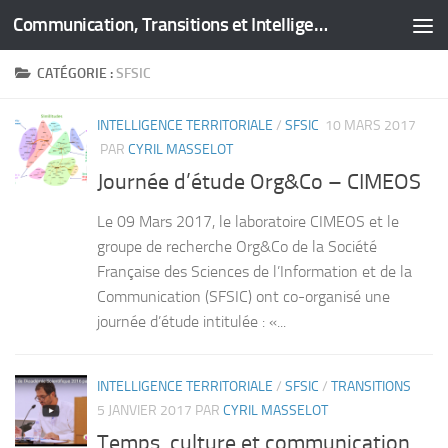
Communication, Transitions et Intelligence Territoriale
Skip to content
CATÉGORIE :
SFSIC
INTELLIGENCE TERRITORIALE
/
SFSIC
10 MARS 2017
PAR
CYRIL MASSELOT
Journée d’étude Org&Co – CIMEOS
Le 09 Mars 2017, le laboratoire CIMEOS et le
groupe de recherche Org&Co de la Société
Française des Sciences de l’Information et de la
Communication (SFSIC) ont co-organisé une
journée d’étude intitulée : «...
INTELLIGENCE TERRITORIALE
/
SFSIC
/
TRANSITIONS
5 JANVIER 2017
PAR
CYRIL MASSELOT
Temps, culture et communication