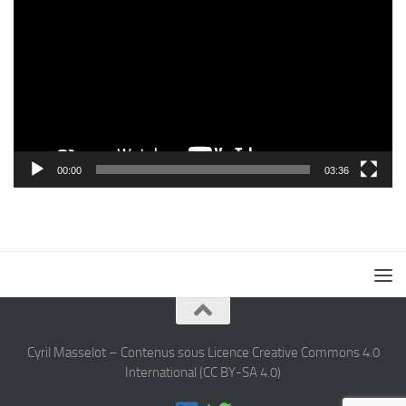
vidéo
00:00
03:36
Cyril Masselot – Contenus sous Licence Creative Commons 4.0
International (CC BY-SA 4.0)