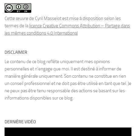
Cette œuvre de Cyril Masselot est mise à disposition selon les
termes de la
licence Creative Commons Attribution – Partage dans
les mêmes conditions 4.0 International
DISCLAIMER
Le contenu de ce blog reflète uniquement mes opinions
personnelles et n’engage que moi. Il est destiné à informer de
manière générale uniquement. Son contenu ne constitue en rien
un conseil professionnel et ne doit pas être utilisé en tant que tel. Je
ne peux pas être tenu responsable des actions se basant sur les
informations disponibles sur ce blog.
DERNIÈRE VIDÉO
Lecteur