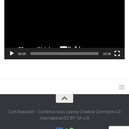
vidéo
00:00
03:36
Cyril Masselot – Contenus sous Licence Creative Commons 4.0
International (CC BY-SA 4.0)