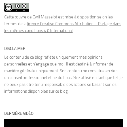
Cette œuvre de Cyril Masselot est mise à disposition selon les
termes de la
licence Creative Commons Attribution – Partage dans
les mêmes conditions 4.0 International
DISCLAIMER
Le contenu de ce blog reflète uniquement mes opinions
personnelles et n’engage que moi. Il est destiné à informer de
manière générale uniquement. Son contenu ne constitue en rien
un conseil professionnel et ne doit pas être utilisé en tant que tel. Je
ne peux pas être tenu responsable des actions se basant sur les
informations disponibles sur ce blog.
DERNIÈRE VIDÉO
Lecteur