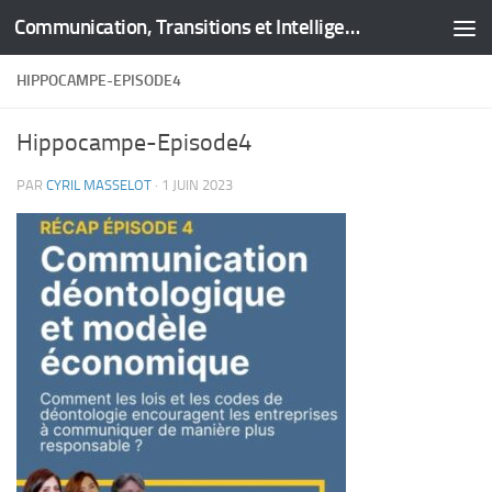
Communication, Transitions et Intelligence Territoriale
Skip to content
HIPPOCAMPE-EPISODE4
Hippocampe-Episode4
PAR
CYRIL MASSELOT
·
1 JUIN 2023