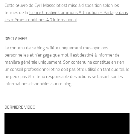
Cette œuvre de Cyril Masselot est mise à disposition selon les
termes de la
licence Creative Commons Attribution – Partage dans
les mêmes conditions 4.0 International
DISCLAIMER
Le contenu de ce blog reflète uniquement mes opinions
personnelles et n’engage que moi. Il est destiné à informer de
manière générale uniquement. Son contenu ne constitue en rien
un conseil professionnel et ne doit pas être utilisé en tant que tel. Je
ne peux pas être tenu responsable des actions se basant sur les
informations disponibles sur ce blog.
DERNIÈRE VIDÉO
Lecteur
vidéo