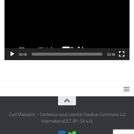
vidéo
00:00
03:36
Cyril Masselot – Contenus sous Licence Creative Commons 4.0
International (CC BY-SA 4.0)