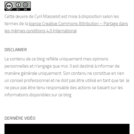
Cette œuvre de Cyril Masselot est mise à disposition selon les
termes de la
licence Creative Commons Attribution – Partage dans
les mêmes conditions 4.0 International
DISCLAIMER
Le contenu de ce blog reflète uniquement mes opinions
personnelles et n’engage que moi. Il est destiné à informer de
manière générale uniquement. Son contenu ne constitue en rien
un conseil professionnel et ne doit pas être utilisé en tant que tel. Je
ne peux pas être tenu responsable des actions se basant sur les
informations disponibles sur ce blog.
DERNIÈRE VIDÉO
Lecteur