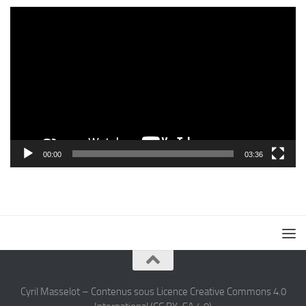
Lecteur
vidéo
00:00
03:36
Cyril Masselot – Contenus sous Licence Creative Commons 4.0