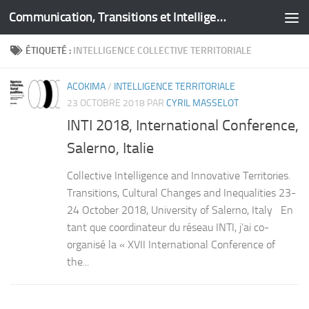
Communication, Transitions et Intelligence Territoriale
Skip to content
ÉTIQUETÉ :
INTELLIGENCE COLLECTIVE TERRITORIALE
ACOKIMA
/
INTELLIGENCE TERRITORIALE
23 OCTOBRE 2018
PAR
CYRIL MASSELOT
INTI 2018, International Conference,
Salerno, Italie
Collective Intelligence and Innovative Territories.
Transitions, Cultural Changes and Inequalities 23-
24 October 2018, University of Salerno, Italy En
tant que coordinateur du réseau INTI, j’ai co-
organisé la « XVII International Conference of
the...