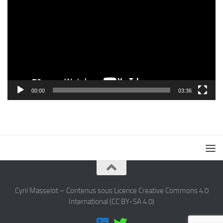
vidéo
00:00
03:36
Cyril Masselot – Contenus sous Licence Creative Commons 4.0
International (CC BY-SA 4.0)