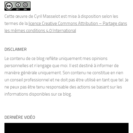
Cette œuvre de Cyril Masselot est mise à disposition selon les
termes de la
licence Creative Commons Attribution – Partage dans
les mêmes conditions 4.0 International
DISCLAIMER
Le contenu de ce blog reflète uniquement mes opinions
personnelles et n’engage que moi. Il est destiné à informer de
manière générale uniquement. Son contenu ne constitue en rien
un conseil professionnel et ne doit pas être utilisé en tant que tel. Je
ne peux pas être tenu responsable des actions se basant sur les
informations disponibles sur ce blog.
DERNIÈRE VIDÉO
Lecteur